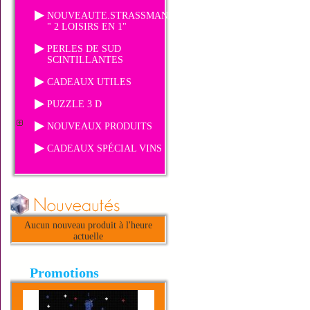
NOUVEAUTE.STRASSMANIA
" 2 LOISIRS EN 1"
PERLES DE SUD
SCINTILLANTES
CADEAUX UTILES
PUZZLE 3 D
NOUVEAUX PRODUITS
CADEAUX SPÉCIAL VINS
Aucun nouveau produit à l'heure
actuelle
Promotions