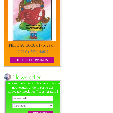
FILLE AU COEUR 17 X 21 cm
12,00 €
(-50%)
6,00 €
TOUTES LES PROMOS
Vous souhaitez être informé(e) de nos
nouveautés et de la sortie des
nouveaux modè les ? C'est gratuit !