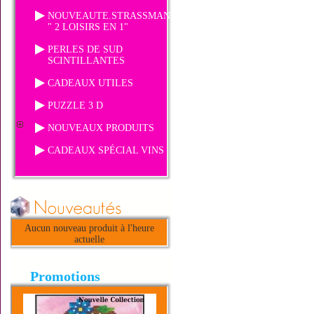
NOUVEAUTE.STRASSMANIA
" 2 LOISIRS EN 1"
PERLES DE SUD
SCINTILLANTES
CADEAUX UTILES
PUZZLE 3 D
NOUVEAUX PRODUITS
CADEAUX SPÉCIAL VINS
Aucun nouveau produit à l'heure
actuelle
Promotions