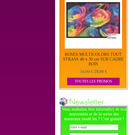
ROSES MULTICOLORS TOUT
STRASS 40 x 30 cm SUR CADRE
BOIS
74,00 €
29,00 €
TOUTES LES PROMOS
Vous souhaitez être informé(e) de nos
nouveautés et de la sortie des
nouveaux modè les ? C'est gratuit !