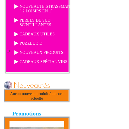
NOUVEAUTE.STRASSMANIA
" 2 LOISIRS EN 1"
PERLES DE SUD
SCINTILLANTES
CADEAUX UTILES
PUZZLE 3 D
NOUVEAUX PRODUITS
CADEAUX SPÉCIAL VINS
Aucun nouveau produit à l'heure
actuelle
Promotions