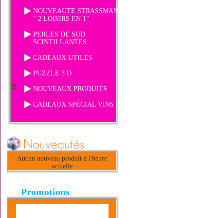
NOUVEAUTE.STRASSMANIA
" 2 LOISIRS EN 1"
PERLES DE SUD
SCINTILLANTES
CADEAUX UTILES
PUZZLE 3 D
NOUVEAUX PRODUITS
CADEAUX SPÉCIAL VINS
Aucun nouveau produit à l'heure
actuelle
Promotions