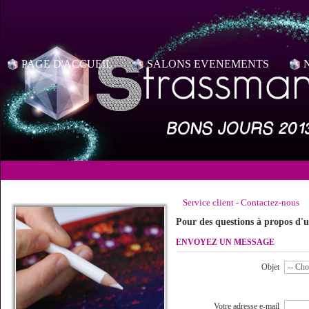
PAGE D'ACCUEIL
SALONS EVENEMENTS
Service client - Contactez-nous
Pour des questions à propos d'
ENVOYEZ UN MESSAGE
Objet
Votre adresse e-mail