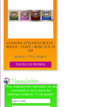
4 SAISONS STYLISÉES BLEUE /
ROUGE / VERTE / ROSE 19 X 19
CM
60,00 €
(-70%)
18,00 €
TOUTES LES PROMOS
Vous souhaitez être informé(e) de nos
nouveautés et de la sortie des
nouveaux modè les ? C'est gratuit !