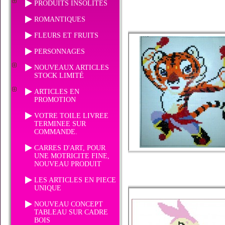
PRODUITS INSOLITES
ROMANTIQUES
FLEURS ET FRUITS
PERSONNAGES
NOUVEAUX ARTICLES
STOCK LIMITÉ
ARTICLES EN
PROMOTION
VOTRE TOILE LIVREE
TERMINEE SUR
COMMANDE.
CARRES D'ART, POUR
UNE MOTRICITE FINE,
NOUVEAU PRODUIT
LES ARTICLES EN PIECE
UNIQUE
NOUVEAU CONCEPT
TABLEAU SUR CADRE
BOIS