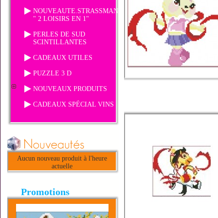
NOUVEAUTE.STRASSMANIA
" 2 LOISIRS EN 1"
PERLES DE SUD
SCINTILLANTES
CADEAUX UTILES
PUZZLE 3 D
NOUVEAUX PRODUITS
CADEAUX SPÉCIAL VINS
Aucun nouveau produit à l'heure
actuelle
Promotions