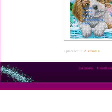
« précédent
1
2
suivant »
Livraison
Condition