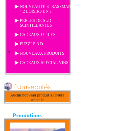
NOUVEAUTE.STRASSMANIA
" 2 LOISIRS EN 1"
PERLES DE SUD
SCINTILLANTES
CADEAUX UTILES
PUZZLE 3 D
NOUVEAUX PRODUITS
CADEAUX SPÉCIAL VINS
Aucun nouveau produit à l'heure
actuelle
Promotions