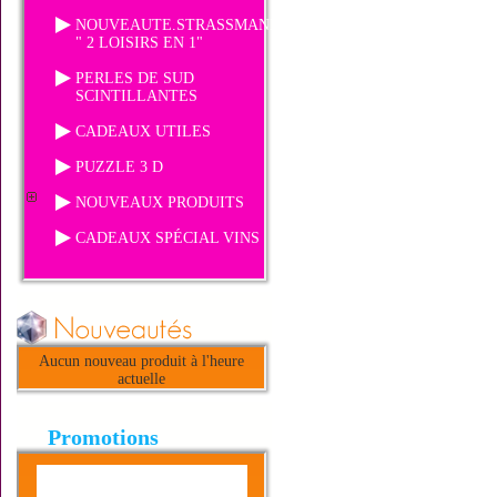
NOUVEAUTE.STRASSMANIA
" 2 LOISIRS EN 1"
PERLES DE SUD
SCINTILLANTES
CADEAUX UTILES
PUZZLE 3 D
NOUVEAUX PRODUITS
CADEAUX SPÉCIAL VINS
Aucun nouveau produit à l'heure
actuelle
Promotions