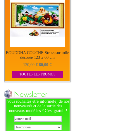
BOUDDHA COUCHE Strass sur toile
décorée 123 x 60 cm
120,00 €
80,00 €
TOUTES LES PROMOS
Vous souhaitez être informé(e) de nos
nouveautés et de la sortie des
nouveaux modè les ? C'est gratuit !