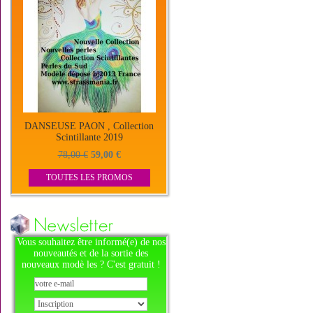
DANSEUSE PAON , Collection
Scintillante 2019
78,00 €
59,00 €
TOUTES LES PROMOS
Vous souhaitez être informé(e) de nos
nouveautés et de la sortie des
nouveaux modè les ? C'est gratuit !