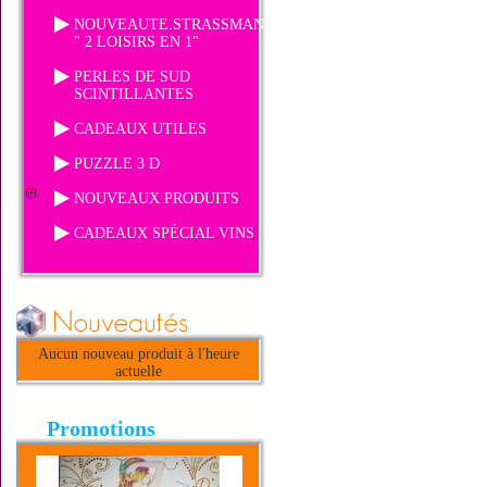
NOUVEAUTE.STRASSMANIA
" 2 LOISIRS EN 1"
PERLES DE SUD
SCINTILLANTES
CADEAUX UTILES
PUZZLE 3 D
NOUVEAUX PRODUITS
CADEAUX SPÉCIAL VINS
Aucun nouveau produit à l'heure
actuelle
Promotions