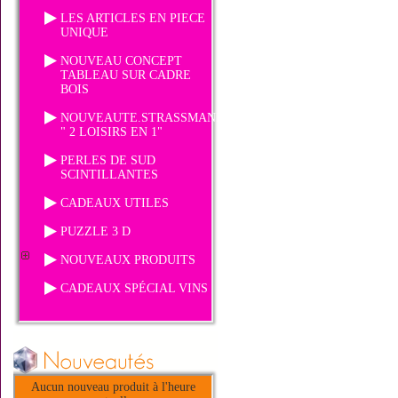
LES ARTICLES EN PIECE
UNIQUE
NOUVEAU CONCEPT
TABLEAU SUR CADRE
BOIS
NOUVEAUTE.STRASSMANIA
" 2 LOISIRS EN 1"
PERLES DE SUD
SCINTILLANTES
CADEAUX UTILES
PUZZLE 3 D
NOUVEAUX PRODUITS
CADEAUX SPÉCIAL VINS
Aucun nouveau produit à l'heure