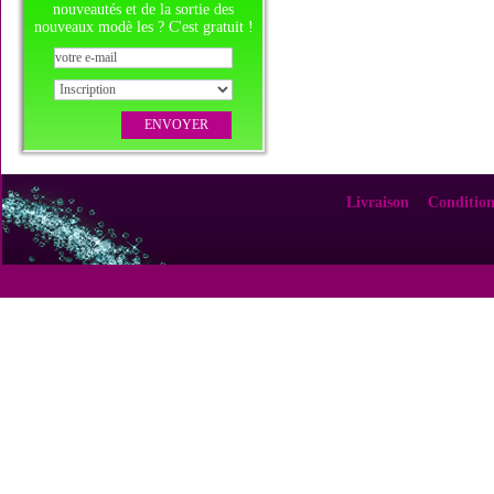
nouveautés et de la sortie des
nouveaux modè les ? C'est gratuit !
Livraison
Condition