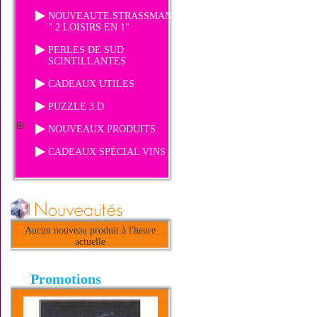
NOUVEAUTE.STRASSMANIA
" 2 LOISIRS EN 1"
PERLES DE SUD
SCINTILLANTES
CADEAUX UTILES
PUZZLE 3 D
NOUVEAUX PRODUITS
CADEAUX SPÉCIAL VINS
Aucun nouveau produit à l'heure
actuelle
Promotions