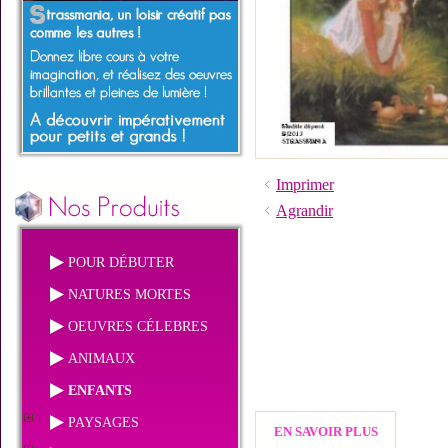
Imprimer
Agrandir
POUR DÉBUTER
NATURES MORTES
OEUVRES CÉLEBRES
ANIMAUX
ENFANTS
PAYSAGES
EN SAVOIR PLUS