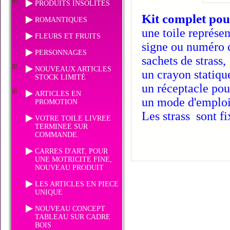
PRODUITS INSOLITES
Kit complet pou
ROMANTIQUES
une toile représen
FLEURS ET FRUITS
signe ou numéro c
PERSONNAGES
sachets de strass,
NOUVEAUX ARTICLES
un crayon statiqu
STOCK LIMITÉ
un réceptacle pour
ARTICLES EN
un mode d'emploi
PROMOTION
Les strass sont fi
VOTRE TOILE LIVREE
TERMINEE SUR
COMMANDE.
CARRES D'ART, POUR
UNE MOTRICITE FINE,
NOUVEAU PRODUIT
LES ARTICLES EN PIECE
UNIQUE
NOUVEAU CONCEPT
TABLEAU SUR CADRE
BOIS