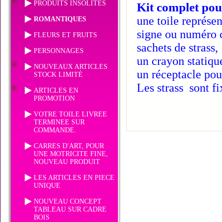
PRODUITS INSOLITES
Kit complet pou
une toile représen
ROMANTIQUES
signe ou numéro c
FLEURS ET FRUITS
sachets de strass,
PERSONNAGES
un crayon statiqu
NOUVEAUX ARTICLES
un réceptacle pour
STOCK LIMITÉ
Les strass sont fi
ARTICLES EN
PROMOTION
VOTRE TOILE LIVREE
TERMINEE SUR
COMMANDE.
CARRES D'ART, POUR
UNE MOTRICITE FINE,
NOUVEAU PRODUIT
LES ARTICLES EN PIECE
UNIQUE
NOUVEAU CONCEPT
TABLEAU SUR CADRE
BOIS