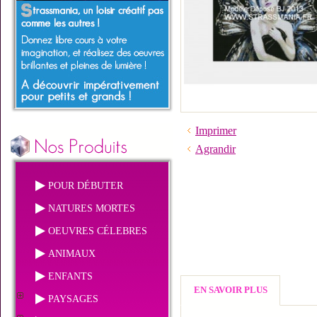
Imprimer
Agrandir
POUR DÉBUTER
NATURES MORTES
OEUVRES CÉLEBRES
ANIMAUX
ENFANTS
EN SAVOIR PLUS
PAYSAGES