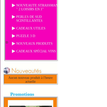
NOUVEAUTE.STRASSMANIA
" 2 LOISIRS EN 1"
PERLES DE SUD
SCINTILLANTES
CADEAUX UTILES
PUZZLE 3 D
NOUVEAUX PRODUITS
CADEAUX SPÉCIAL VINS
Aucun nouveau produit à l'heure
actuelle
Promotions