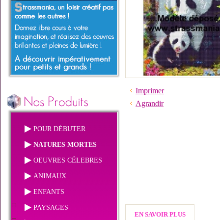
Imprimer
Agrandir
POUR DÉBUTER
NATURES MORTES
OEUVRES CÉLEBRES
ANIMAUX
ENFANTS
PAYSAGES
EN SAVOIR PLUS