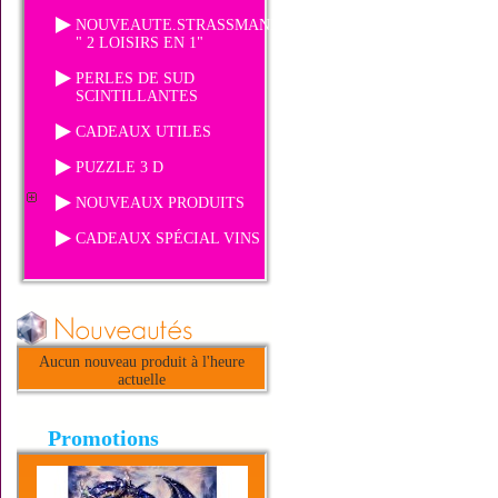
NOUVEAUTE.STRASSMANIA
" 2 LOISIRS EN 1"
PERLES DE SUD
SCINTILLANTES
CADEAUX UTILES
PUZZLE 3 D
NOUVEAUX PRODUITS
CADEAUX SPÉCIAL VINS
Aucun nouveau produit à l'heure
actuelle
Promotions