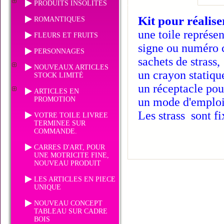
PRODUITS INSOLITES
Kit pour réalis
ROMANTIQUES
une toile représen
FLEURS ET FRUITS
signe ou numéro c
PERSONNAGES
sachets de strass,
NOUVEAUX ARTICLES
un crayon statiqu
STOCK LIMITÉ
un réceptacle pour
ARTICLES EN
PROMOTION
un mode d'emploi
Les strass sont fi
VOTRE TOILE LIVREE
TERMINEE SUR
COMMANDE.
CARRES D'ART, POUR
UNE MOTRICITE FINE,
NOUVEAU PRODUIT
LES ARTICLES EN PIECE
UNIQUE
NOUVEAU CONCEPT
TABLEAU SUR CADRE
BOIS