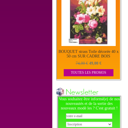
BOUQUET strass Toile décorée 40 x
50 cm SUR CADRE BOIS
74,00 €
49,00 €
TOUTES LES PROMOS
Vous souhaitez être informé(e) de nos
nouveautés et de la sortie des
nouveaux modè les ? C'est gratuit !