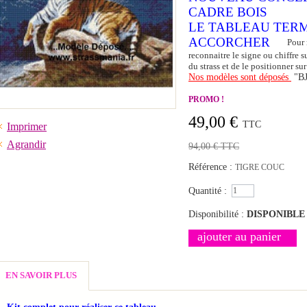
CADRE BOIS
LE TABLEAU TERM
ACCORCHER
Pour 
reconnaitre le signe ou chiffre s
du strass et de le positionner s
Nos modèles sont déposés
"B
PROMO !
49,00 €
TTC
Imprimer
Agrandir
94,00 €
TTC
Référence :
TIGRE COUC
Quantité :
Disponibilité :
DISPONIBLE
ajouter au panier
EN SAVOIR PLUS