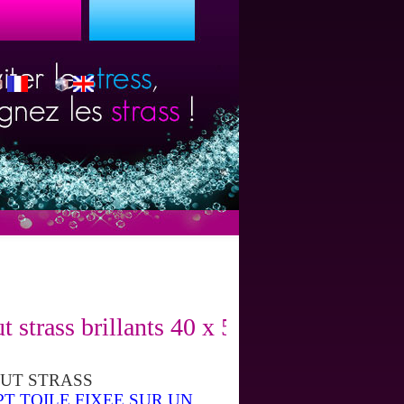
t strass brillants 40 x 50 cm sur cadre b
UT STRASS
 TOILE FIXEE SUR UN