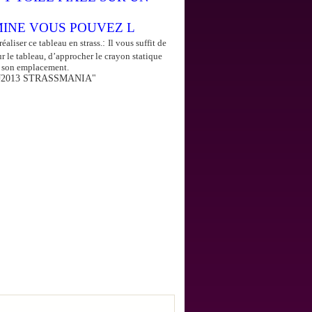
INE VOUS POUVEZ L
réaliser ce tableau en strass.
:
Il vous suffit de
ur le tableau, d’approcher le crayon statique
ur son emplacement.
J2013 STRASSMANIA"