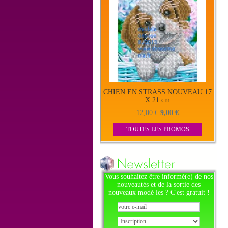
CHIEN EN STRASS NOUVEAU 17
X 21 cm
12,00 €
9,00 €
TOUTES LES PROMOS
Vous souhaitez être informé(e) de nos
nouveautés et de la sortie des
nouveaux modè les ? C'est gratuit !