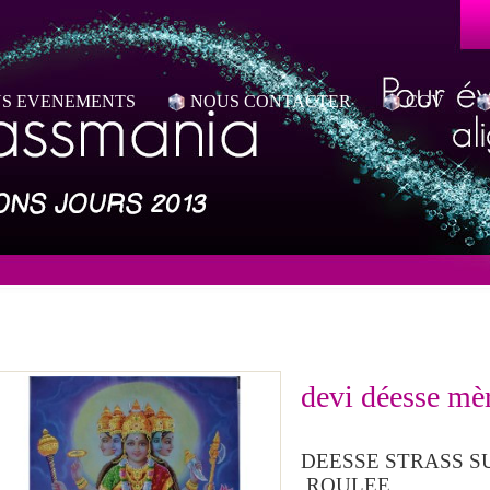
S EVENEMENTS
NOUS CONTACTER
CGV
devi déesse mèr
DEESSE STRASS S
ROULEE