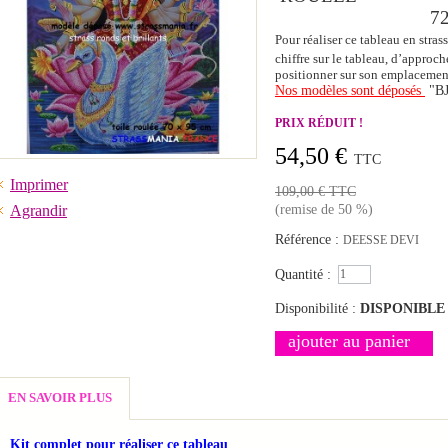
72 X 95
Pour réaliser ce tableau en strass
chiffre sur le tableau, d’approche
positionner sur son emplacemen
Nos modèles sont déposés
"B
PRIX RÉDUIT !
54,50 €
TTC
Imprimer
109,00 €
TTC
Agrandir
(remise de
50
%)
Référence :
DEESSE DEVI
Quantité :
Disponibilité :
DISPONIBLE
ajouter au panier
EN SAVOIR PLUS
Kit complet pour réaliser ce tableau