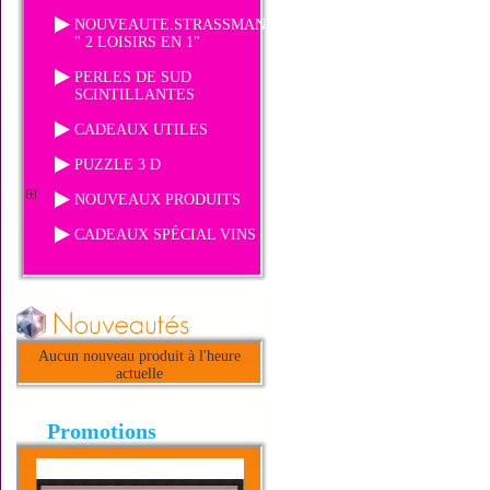
NOUVEAUTE.STRASSMANIA
" 2 LOISIRS EN 1"
PERLES DE SUD
SCINTILLANTES
CADEAUX UTILES
PUZZLE 3 D
NOUVEAUX PRODUITS
CADEAUX SPÉCIAL VINS
Aucun nouveau produit à l'heure
actuelle
Promotions