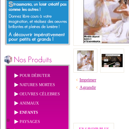
POUR DÉBUTER
Imprimer
NATURES MORTES
Agrandir
OEUVRES CÉLEBRES
ANIMAUX
ENFANTS
PAYSAGES
EN SAVOIR PLUS