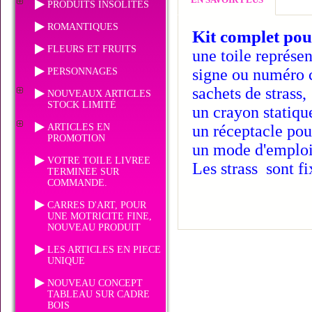
PRODUITS INSOLITES
ROMANTIQUES
Kit complet pou
FLEURS ET FRUITS
une toile représen
signe ou numéro c
PERSONNAGES
sachets de strass,
NOUVEAUX ARTICLES
STOCK LIMITÉ
un crayon statiqu
ARTICLES EN
un réceptacle pour
PROMOTION
un mode d'emploi
VOTRE TOILE LIVREE
Les strass sont fi
TERMINEE SUR
COMMANDE.
CARRES D'ART, POUR
UNE MOTRICITE FINE,
NOUVEAU PRODUIT
LES ARTICLES EN PIECE
UNIQUE
NOUVEAU CONCEPT
TABLEAU SUR CADRE
BOIS