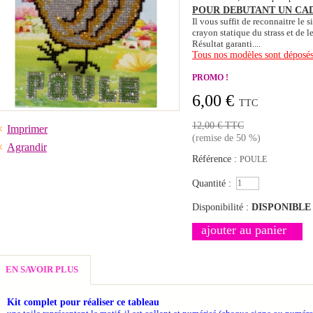
POUR DEBUTANT UN CA
Il vous suffit de reconnaitre le s
crayon statique du strass et de 
Résultat garanti....
Tous nos modèles sont déposé
PROMO !
6,00 €
TTC
12,00 €
TTC
Imprimer
(remise de
50
%)
Agrandir
Référence :
POULE
Quantité :
Disponibilité :
DISPONIBLE
ajouter au panier
EN SAVOIR PLUS
Kit complet pour réaliser ce tableau