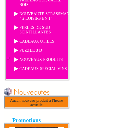
TABLEAU SUR CADRE
BOIS
NOUVEAUTE.STRASSMANIA
" 2 LOISIRS EN 1"
PERLES DE SUD
SCINTILLANTES
CADEAUX UTILES
PUZZLE 3 D
NOUVEAUX PRODUITS
CADEAUX SPÉCIAL VINS
Aucun nouveau produit à l'heure
actuelle
Promotions