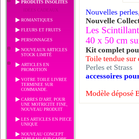
PRODUITS INSOLITES
IDÉES CADEAUX
Nouvelles perles
Nouvelle Collec
ROMANTIQUES
Les Scintillan
FLEURS ET FRUITS
40 x 50 cm su
PERSONNAGES
Kit complet pour
NOUVEAUX ARTICLES
STOCK LIMITÉ
Toile tendue sur 
ARTICLES EN
Perles et Strass
PROMOTION
accessoires pour
VOTRE TOILE LIVREE
TERMINEE SUR
COMMANDE.
Modèle déposé
CARRES D'ART, POUR
UNE MOTRICITE FINE,
NOUVEAU PRODUIT
LES ARTICLES EN PIECE
UNIQUE
NOUVEAU CONCEPT