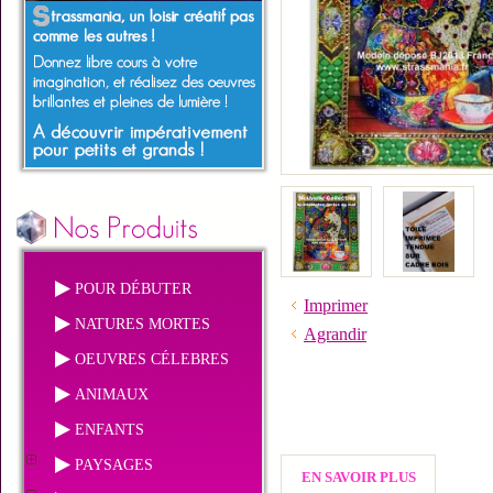
POUR DÉBUTER
Imprimer
NATURES MORTES
Agrandir
OEUVRES CÉLEBRES
ANIMAUX
ENFANTS
PAYSAGES
EN SAVOIR PLUS