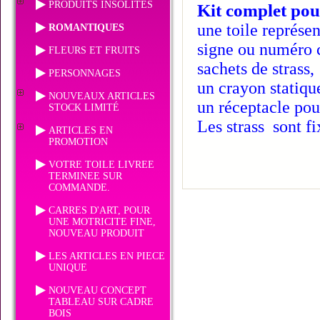
PRODUITS INSOLITES
Kit complet pou
une toile représen
ROMANTIQUES
signe ou numéro c
FLEURS ET FRUITS
sachets de strass,
PERSONNAGES
un crayon statiqu
NOUVEAUX ARTICLES
un réceptacle pour
STOCK LIMITÉ
Les strass sont fi
ARTICLES EN
PROMOTION
VOTRE TOILE LIVREE
TERMINEE SUR
COMMANDE.
CARRES D'ART, POUR
UNE MOTRICITE FINE,
NOUVEAU PRODUIT
LES ARTICLES EN PIECE
UNIQUE
NOUVEAU CONCEPT
TABLEAU SUR CADRE
BOIS