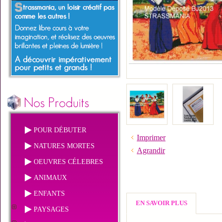
POUR DÉBUTER
Imprimer
NATURES MORTES
Agrandir
OEUVRES CÉLEBRES
ANIMAUX
ENFANTS
EN SAVOIR PLUS
PAYSAGES