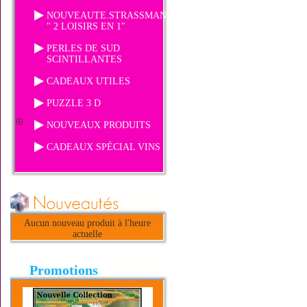
NOUVEAUTE.STRASSMANIA
" 2 LOISIRS EN 1"
PERLES DE SUD
SCINTILLANTES
CADEAUX UTILES
PUZZLE 3 D
NOUVEAUX PRODUITS
CADEAUX SPÉCIAL VINS
Aucun nouveau produit à l'heure
actuelle
Promotions