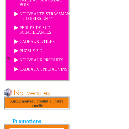
TABLEAU SUR CADRE
BOIS
NOUVEAUTE.STRASSMANIA
" 2 LOISIRS EN 1"
PERLES DE SUD
SCINTILLANTES
CADEAUX UTILES
PUZZLE 3 D
NOUVEAUX PRODUITS
CADEAUX SPÉCIAL VINS
Aucun nouveau produit à l'heure
actuelle
Promotions