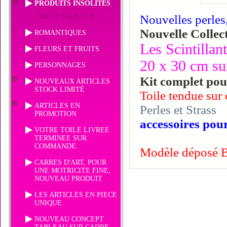
PRODUITS INSOLITES
IDÉES CADEAUX
Nouvelles perles
Nouvelle Collec
ROMANTIQUES
Les Scintillan
FLEURS ET FRUITS
20 x 30 cm su
PERSONNAGES
Kit complet pour
NOUVEAUX ARTICLES
STOCK LIMITÉ
Toile tendue sur 
ARTICLES EN
Perles et Strass
PROMOTION
accessoires pour
VOTRE TOILE LIVREE
TERMINEE SUR
COMMANDE.
Modèle déposé
CARRES D'ART, POUR
UNE MOTRICITE FINE,
NOUVEAU PRODUIT
LES ARTICLES EN PIECE
UNIQUE
NOUVEAU CONCEPT