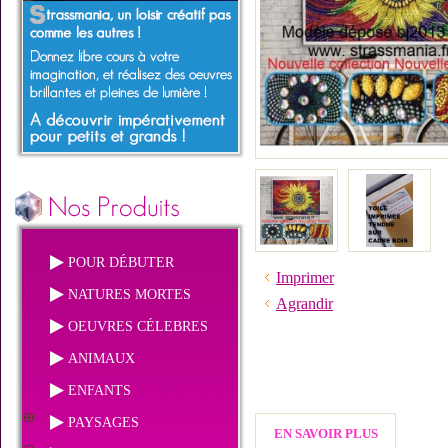
POUR DÉBUTER
Imprimer
NATURES MORTES
Agrandir
OEUVRES CÉLEBRES
ANIMAUX
ENFANTS
PAYSAGES
EN SAVOIR PLUS