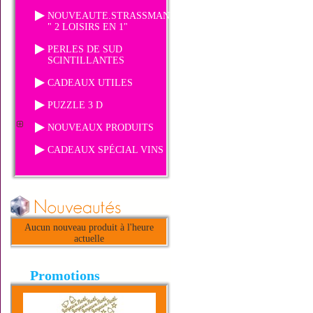
NOUVEAUTE.STRASSMANIA
" 2 LOISIRS EN 1"
PERLES DE SUD
SCINTILLANTES
CADEAUX UTILES
PUZZLE 3 D
NOUVEAUX PRODUITS
CADEAUX SPÉCIAL VINS
Aucun nouveau produit à l'heure
actuelle
Promotions