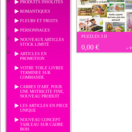
PRODUITS INSOLITES
ROMANTIQUES
FLEURS ET FRUITS
PERSONNAGES
PUZZLES 3 D
NOUVEAUX ARTICLES
STOCK LIMITÉ
0,00 €
v
ARTICLES EN
PROMOTION
VOTRE TOILE LIVREE
TERMINEE SUR
COMMANDE.
CARRES D'ART, POUR
UNE MOTRICITE FINE,
NOUVEAU PRODUIT
LES ARTICLES EN PIECE
UNIQUE
NOUVEAU CONCEPT
TABLEAU SUR CADRE
BOIS