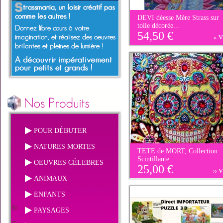
DEVI déesse Mère Strass sur
toile décorée...
54,50 €
v
POUR DÉBUTER
NATURES MORTES
TETE de MORT, Collection
Scintillante
OEUVRES CÉLEBRES
25,00 €
v
ANIMAUX
ENFANTS
PAYSAGES