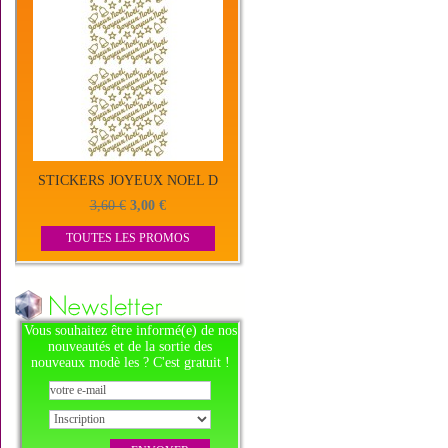
STICKERS JOYEUX NOEL D
3,60 €
3,00 €
TOUTES LES PROMOS
Vous souhaitez être informé(e) de nos
nouveautés et de la sortie des
nouveaux modè les ? C'est gratuit !