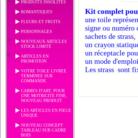
PRODUITS INSOLITES
Kit complet pou
ROMANTIQUES
une toile représen
FLEURS ET FRUITS
signe ou numéro c
PERSONNAGES
sachets de strass,
NOUVEAUX ARTICLES
un crayon statiqu
STOCK LIMITÉ
un réceptacle pour
ARTICLES EN
un mode d'emploi
PROMOTION
Les strass sont fi
VOTRE TOILE LIVREE
TERMINEE SUR
COMMANDE.
CARRES D'ART, POUR
UNE MOTRICITE FINE,
NOUVEAU PRODUIT
LES ARTICLES EN PIECE
UNIQUE
NOUVEAU CONCEPT
TABLEAU SUR CADRE
BOIS