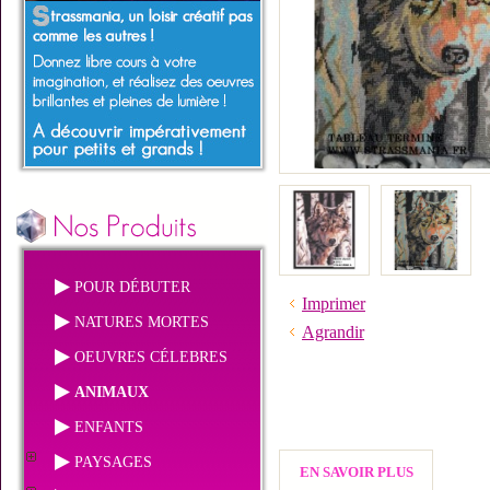
POUR DÉBUTER
Imprimer
NATURES MORTES
Agrandir
OEUVRES CÉLEBRES
ANIMAUX
ENFANTS
PAYSAGES
EN SAVOIR PLUS