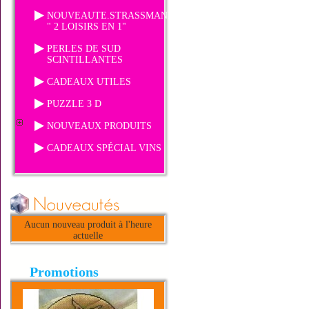
NOUVEAUTE.STRASSMANIA
" 2 LOISIRS EN 1"
PERLES DE SUD
SCINTILLANTES
CADEAUX UTILES
PUZZLE 3 D
NOUVEAUX PRODUITS
CADEAUX SPÉCIAL VINS
Aucun nouveau produit à l'heure
actuelle
Promotions