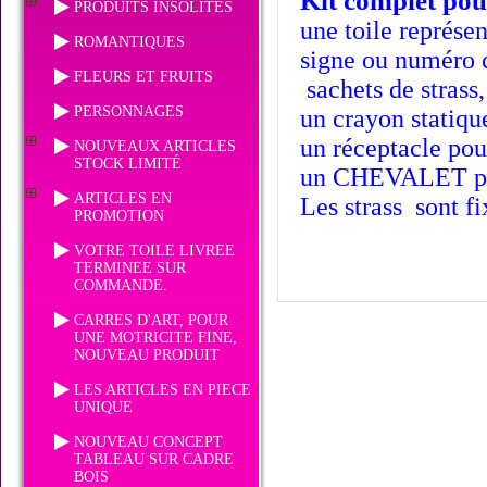
Kit complet pou
PRODUITS INSOLITES
une toile représen
ROMANTIQUES
signe ou numéro c
FLEURS ET FRUITS
sachets de strass
PERSONNAGES
un crayon statiqu
un réceptacle pour
NOUVEAUX ARTICLES
STOCK LIMITÉ
un CHEVALET pou
ARTICLES EN
Les strass sont fi
PROMOTION
VOTRE TOILE LIVREE
TERMINEE SUR
COMMANDE.
CARRES D'ART, POUR
UNE MOTRICITE FINE,
NOUVEAU PRODUIT
LES ARTICLES EN PIECE
UNIQUE
NOUVEAU CONCEPT
TABLEAU SUR CADRE
BOIS