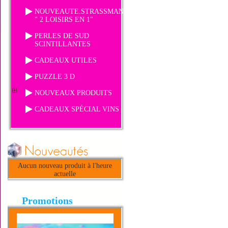
NOUVEAUTE.STRASSMANIA
" 2 LOISIRS EN 1"
PERLES DE SUD
SCINTILLANTES
CADEAUX UTILES
PUZZLE 3 D
NOUVEAUX PRODUITS
CADEAUX SPÉCIAL VINS
Aucun nouveau produit à l'heure
actuelle
Promotions