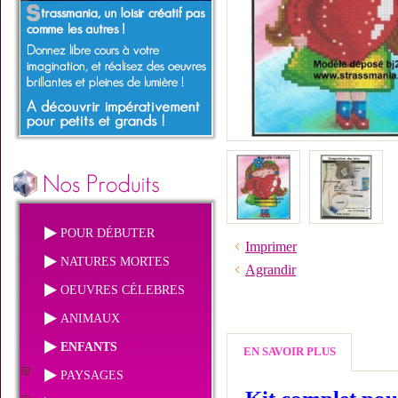
POUR DÉBUTER
Imprimer
NATURES MORTES
Agrandir
OEUVRES CÉLEBRES
ANIMAUX
ENFANTS
EN SAVOIR PLUS
PAYSAGES