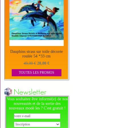
Dauphins strass sur toile décorée
roulée 54 *33 cm
49,00 €
20,00 €
TOUTES LES PROMOS
Vous souhaitez être informé(e) de nos
nouveautés et de la sortie des
nouveaux modè les ? C'est gratuit !