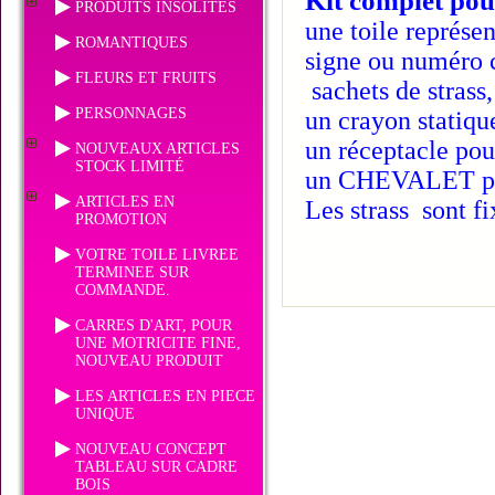
Kit complet pou
PRODUITS INSOLITES
une toile représen
ROMANTIQUES
signe ou numéro c
FLEURS ET FRUITS
sachets de strass
PERSONNAGES
un crayon statiqu
un réceptacle pour
NOUVEAUX ARTICLES
STOCK LIMITÉ
un CHEVALET pou
ARTICLES EN
Les strass sont fi
PROMOTION
VOTRE TOILE LIVREE
TERMINEE SUR
COMMANDE.
CARRES D'ART, POUR
UNE MOTRICITE FINE,
NOUVEAU PRODUIT
LES ARTICLES EN PIECE
UNIQUE
NOUVEAU CONCEPT
TABLEAU SUR CADRE
BOIS