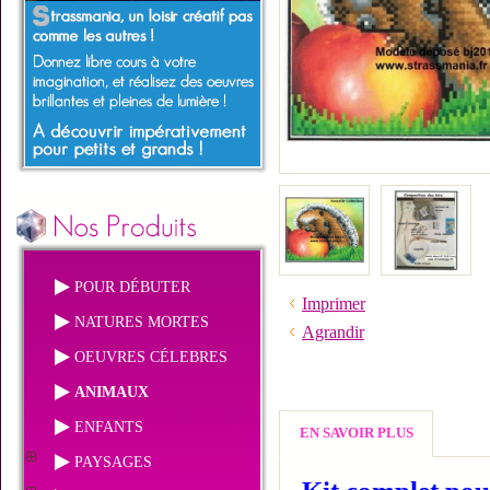
POUR DÉBUTER
Imprimer
NATURES MORTES
Agrandir
OEUVRES CÉLEBRES
ANIMAUX
ENFANTS
EN SAVOIR PLUS
PAYSAGES