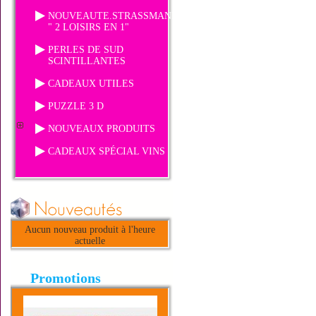
NOUVEAUTE.STRASSMANIA
" 2 LOISIRS EN 1"
PERLES DE SUD
SCINTILLANTES
CADEAUX UTILES
PUZZLE 3 D
NOUVEAUX PRODUITS
CADEAUX SPÉCIAL VINS
Aucun nouveau produit à l'heure
actuelle
Promotions